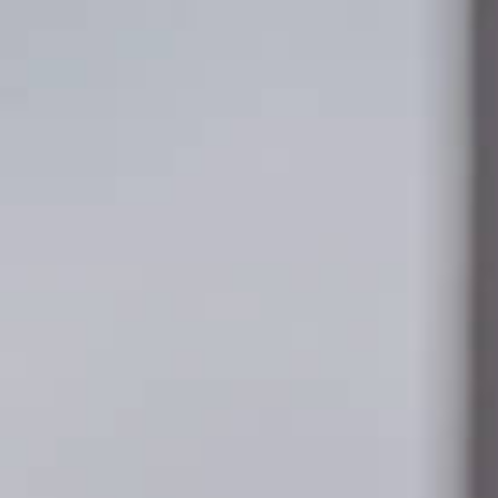
EWANIE.TECH
DLACZEGO MY?
OFERTA
REALIZACJE
KO