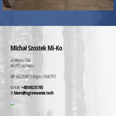
Michał Szostek Mi-Ko
ul. Wiejska 126a
44-293 Gaszowice
NIP: 6422058829, Regon: 276467971
Kontakt:
+48500235785
@:
biuro@ogrzewanie.tech