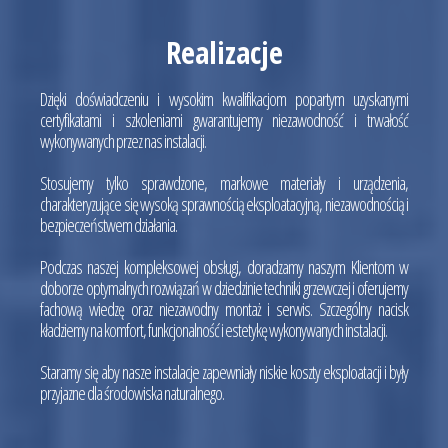
Realizacje
Dzięki doświadczeniu i wysokim kwalifikacjom popartym uzyskanymi
certyfikatami i szkoleniami gwarantujemy niezawodność i trwałość
wykonywanych przez nas instalacji.
Stosujemy tylko sprawdzone, markowe materiały i urządzenia,
charakteryzujące się wysoką sprawnością eksploatacyjną, niezawodnością i
bezpieczeństwem działania.
Podczas naszej kompleksowej obsługi, doradzamy naszym Klientom w
doborze optymalnych rozwiązań w dziedzinie techniki grzewczej i oferujemy
fachową wiedzę oraz niezawodny montaż i serwis. Szczególny nacisk
kładziemy na komfort, funkcjonalność i estetykę wykonywanych instalacji.
Staramy się aby nasze instalacje zapewniały niskie koszty eksploatacji i były
przyjazne dla środowiska naturalnego.