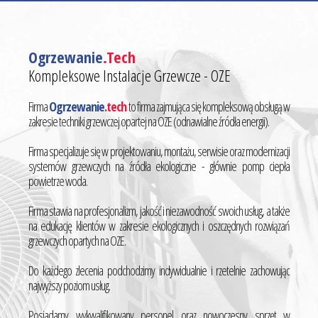
Ogrzewanie
.Tech
Kompleksowe Instalacje Grzewcze - OZE
Firma
Ogrzewanie
.tech
to firma zajmująca się kompleksową obsługą w
zakresie techniki grzewczej opartej na OZE (odnawialne źródła energii).
Firma specjalizuje się w projektowaniu, montażu, serwisie oraz modernizacji
systemów grzewczych na źródła ekologiczne - głównie pomp ciepła
powietrze woda.
Firma stawia na profesjonalizm, jakość i niezawodność swoich usług, a także
na edukację klientów w zakresie ekologicznych i oszczędnych rozwiązań
grzewczych opartych na OZE.
Do każdego zlecenia podchodzimy indywidualnie i rzetelnie zachowując
najwyższy poziom usług.
Posiadamy wykwalifikowany personel oraz nowoczesny sprzęt w