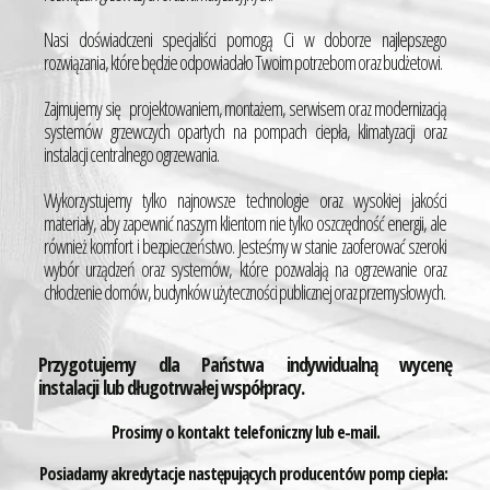
Nasi doświadczeni specjaliści pomogą Ci w doborze najlepszego
rozwiązania, które będzie odpowiadało Twoim potrzebom oraz budżetowi.
Zajmujemy się projektowaniem, montażem, serwisem oraz modernizacją
systemów grzewczych opartych na pompach ciepła, klimatyzacji oraz
instalacji centralnego ogrzewania.
Wykorzystujemy tylko najnowsze technologie oraz wysokiej jakości
materiały, aby zapewnić naszym klientom nie tylko oszczędność energii, ale
również komfort i bezpieczeństwo. Jesteśmy w stanie zaoferować szeroki
wybór urządzeń oraz systemów, które pozwalają na ogrzewanie oraz
chłodzenie domów, budynków użyteczności publicznej oraz przemysłowych.
Przygotujemy dla Państwa indywidualną wycenę
instalacji
lub długotrwałej współpracy.
Prosimy o kontakt telefoniczny lub e-mail.
Posiadamy akredytacje następujących producentów pomp ciepła: